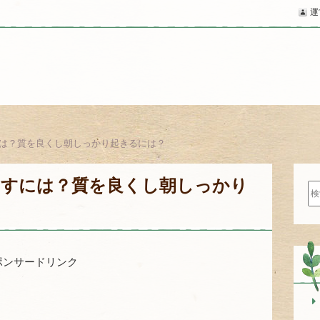
運
は？質を良くし朝しっかり起きるには？
らすには？質を良くし朝しっかり
検
索:
ポンサードリンク