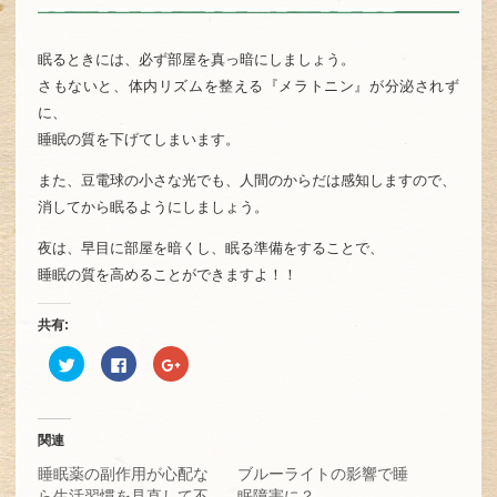
眠るときには、必ず部屋を真っ暗にしましょう。
さもないと、体内リズムを整える『メラトニン』が分泌されず
に、
睡眠の質を下げてしまいます。
また、豆電球の小さな光でも、人間のからだは感知しますので、
消してから眠るようにしましょう。
夜は、早目に部屋を暗くし、眠る準備をすることで、
睡眠の質を高めることができますよ！！
共有:
ク
Facebook
ク
リ
で
リ
ッ
共
ッ
ク
有
ク
し
す
し
て
る
て
Twitter
に
Google+
関連
で
は
で
共
ク
共
睡眠薬の副作用が心配な
ブルーライトの影響で睡
有
リ
有
(新
ッ
(新
ら生活習慣を見直して不
眠障害に？