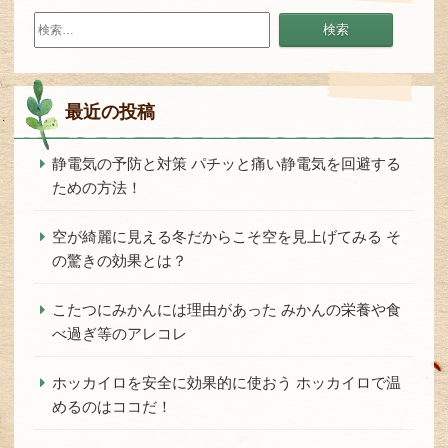
検
索:
最近の投稿
静電気の予防と対策 パチッと痛い静電気を回避する
ための方法！
空が綺麗に見える冬だからこそ空を見上げてみる そ
の驚きの効果とは？
こたつにみかんには理由があった みかんの栄養や食
べ過ぎ等のアレコレ
ホッカイロを安全に効果的に使おう ホッカイロで温
めるのはココだ！