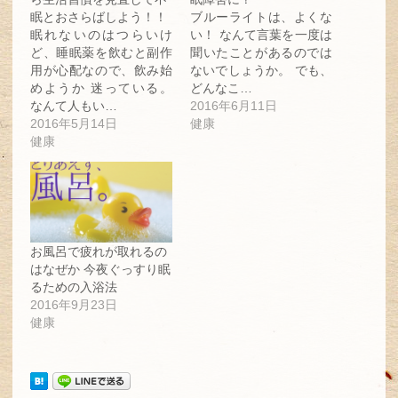
し
ク
し
眠とおさらばしよう！！
ブルーライトは、よくな
い
し
い
ウ
て
ウ
眠れないのはつらいけ
い！ なんて言葉を一度は
ィ
く
ィ
ン
だ
ン
ど、睡眠薬を飲むと副作
聞いたことがあるのでは
ド
さ
ド
用が心配なので、飲み始
ないでしょうか。 でも、
ウ
い
ウ
で
(新
で
めようか 迷っている。
どんなこ…
開
し
開
き
い
き
なんて人もい…
2016年6月11日
ま
ウ
ま
2016年5月14日
健康
す)
ィ
す)
ン
健康
ド
ウ
で
開
き
ま
す)
お風呂で疲れが取れるの
はなぜか 今夜ぐっすり眠
るための入浴法
2016年9月23日
健康