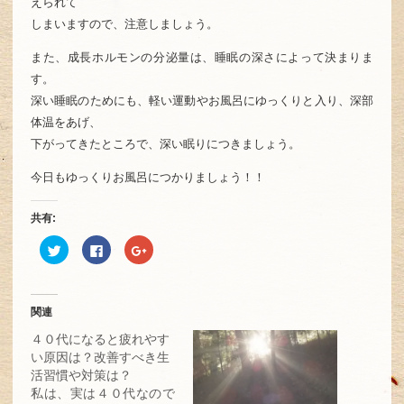
えられて
しまいますので、注意しましょう。
また、成長ホルモンの分泌量は、睡眠の深さによって決まりま
す。
深い睡眠のためにも、軽い運動やお風呂にゆっくりと入り、深部
体温をあげ、
下がってきたところで、深い眠りにつきましょう。
今日もゆっくりお風呂につかりましょう！！
共有:
ク
Facebook
ク
リ
で
リ
ッ
共
ッ
ク
有
ク
し
す
し
て
る
て
Twitter
に
Google+
関連
で
は
で
共
ク
共
４０代になると疲れやす
有
リ
有
(新
ッ
(新
い原因は？改善すべき生
し
ク
し
活習慣や対策は？
い
し
い
ウ
て
ウ
私は、実は４０代なので
ィ
く
ィ