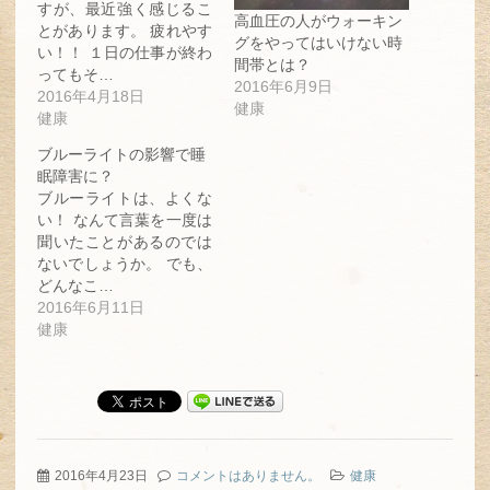
ン
だ
ン
すが、最近強く感じるこ
ド
さ
ド
高血圧の人がウォーキン
とがあります。 疲れやす
ウ
い
ウ
グをやってはいけない時
で
(新
で
い！！ １日の仕事が終わ
開
し
開
間帯とは？
き
い
き
ってもそ…
ま
ウ
ま
2016年6月9日
2016年4月18日
す)
ィ
す)
健康
ン
健康
ド
ウ
で
ブルーライトの影響で睡
開
眠障害に？
き
ま
ブルーライトは、よくな
す)
い！ なんて言葉を一度は
聞いたことがあるのでは
ないでしょうか。 でも、
どんなこ…
2016年6月11日
健康
2016年4月23日
コメントはありません。
健康