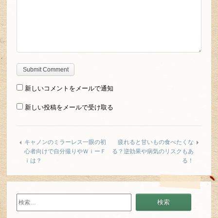
新しいコメントをメールで通知
新しい投稿をメールで受け取る
キャノンのミラーレス一眼の初
疲れると甘いもの食べたくな
心者向けで自分撮りやＷｉーＦ
る？逆効果や病気のリスクもあ
ｉは？
る！
検
索: