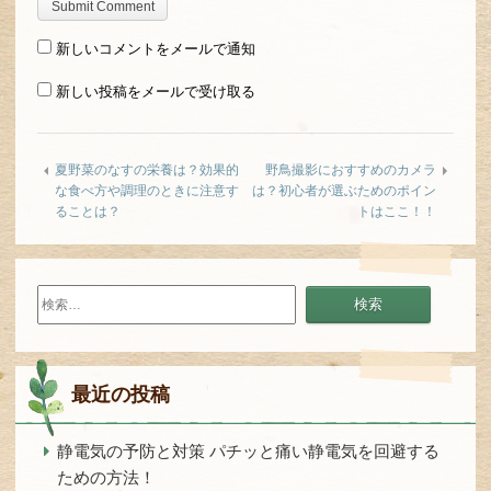
新しいコメントをメールで通知
新しい投稿をメールで受け取る
夏野菜のなすの栄養は？効果的
野鳥撮影におすすめのカメラ
な食べ方や調理のときに注意す
は？初心者が選ぶためのポイン
ることは？
トはここ！！
検
索:
最近の投稿
静電気の予防と対策 パチッと痛い静電気を回避する
ための方法！