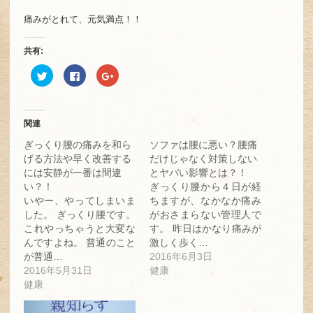
痛みがとれて、元気満点！！
共有:
ク
Facebook
ク
リ
で
リ
ッ
共
ッ
ク
有
ク
し
す
し
て
る
て
Twitter
に
Google+
関連
で
は
で
共
ク
共
ぎっくり腰の痛みを和ら
ソファは腰に悪い？腰痛
有
リ
有
(新
ッ
(新
げる方法や早く改善する
だけじゃなく対策しない
し
ク
し
には安静が一番は間違
とヤバい影響とは？！
い
し
い
ウ
て
ウ
い？！
ぎっくり腰から４日が経
ィ
く
ィ
ン
だ
ン
いやー、やってしまいま
ちますが、なかなか痛み
ド
さ
ド
した。 ぎっくり腰です。
がおさまらない管理人で
ウ
い
ウ
で
(新
で
これやっちゃうと大変な
す。 昨日はかなり痛みが
開
し
開
き
い
き
んですよね。 普通のこと
激しく歩く…
ま
ウ
ま
が普通…
2016年6月3日
す)
ィ
す)
ン
2016年5月31日
健康
ド
ウ
健康
で
開
き