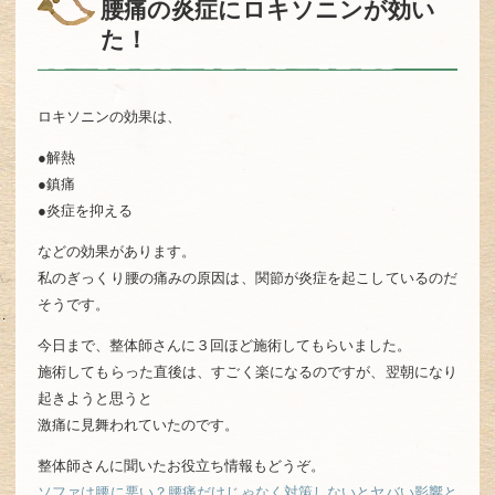
腰痛の炎症にロキソニンが効い
た！
ロキソニンの効果は、
●解熱
●鎮痛
●炎症を抑える
などの効果があります。
私のぎっくり腰の痛みの原因は、関節が炎症を起こしているのだ
そうです。
今日まで、整体師さんに３回ほど施術してもらいました。
施術してもらった直後は、すごく楽になるのですが、翌朝になり
起きようと思うと
激痛に見舞われていたのです。
整体師さんに聞いたお役立ち情報もどうぞ。
ソファは腰に悪い？腰痛だけじゃなく対策しないとヤバい影響と