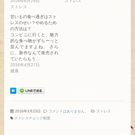
2016年6月29日
ストレス
す)
ィ
す)
ン
ストレス
ド
ウ
で
甘いもの食べ過ぎはスト
開
レスのせい？やめるため
き
ま
の方法は？
す)
コンビニに行くと、魅力
的な食べ物がずらーっと
並んでますよね。 さら
に、新作なんて発売され
ていたらもう…
2016年4月27日
健康
2016年3月23日
コメントはありません。
ストレス
ストレスチェック制度