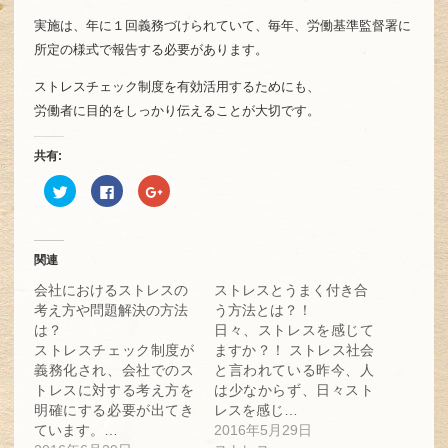
実施は、年に１回義務づけられていて、毎年、労働基準監督署に
所定の様式で報告する必要があります。
ストレスチェック制度を有効活用するためにも、
労働者に目的をしっかり伝えることが大切です。
共有:
ク
Facebook
ク
リ
で
リ
ッ
共
ッ
ク
有
ク
し
す
し
て
る
て
Twitter
に
Google+
関連
で
は
で
共
ク
共
会社におけるストレスの
ストレスとうまく付き合
有
リ
有
(新
ッ
(新
考え方や問題解決の方法
う方法とは？！
し
ク
し
は？
日々、ストレスを感じて
い
し
い
ウ
て
ウ
ストレスチェック制度が
ますか？！ ストレス社会
ィ
く
ィ
ン
だ
ン
義務化され、会社でのス
と言われている昨今、人
ド
さ
ド
トレスに対する考え方を
は少なからず、日々スト
ウ
い
ウ
で
(新
で
明確にする必要が出てき
レスを感じ…
開
し
開
き
い
き
ています。…
2016年5月29日
ま
ウ
ま