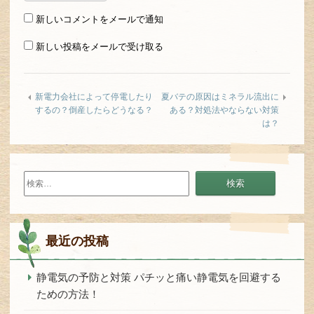
新しいコメントをメールで通知
新しい投稿をメールで受け取る
新電力会社によって停電したり
夏バテの原因はミネラル流出に
するの？倒産したらどうなる？
ある？対処法やならない対策
は？
検
索:
最近の投稿
静電気の予防と対策 パチッと痛い静電気を回避する
ための方法！