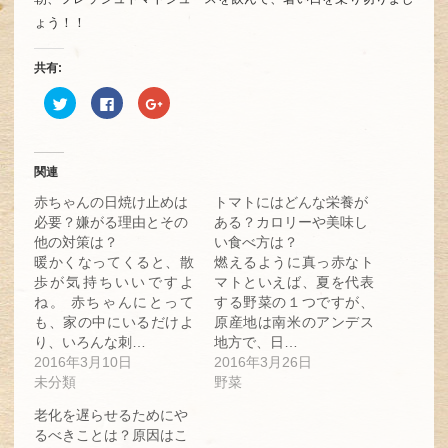
ょう！！
共有:
ク
Facebook
ク
リ
で
リ
ッ
共
ッ
ク
有
ク
し
す
し
て
る
て
Twitter
に
Google+
関連
で
は
で
共
ク
共
赤ちゃんの日焼け止めは
トマトにはどんな栄養が
有
リ
有
(新
ッ
(新
必要？嫌がる理由とその
ある？カロリーや美味し
し
ク
し
他の対策は？
い食べ方は？
い
し
い
ウ
て
ウ
暖かくなってくると、散
燃えるように真っ赤なト
ィ
く
ィ
ン
だ
ン
歩が気持ちいいですよ
マトといえば、夏を代表
ド
さ
ド
ね。 赤ちゃんにとって
する野菜の１つですが、
ウ
い
ウ
で
(新
で
も、家の中にいるだけよ
原産地は南米のアンデス
開
し
開
き
い
き
り、いろんな刺…
地方で、日…
ま
ウ
ま
2016年3月10日
2016年3月26日
す)
ィ
す)
ン
未分類
野菜
ド
ウ
で
老化を遅らせるためにや
開
るべきことは？原因はこ
き
ま