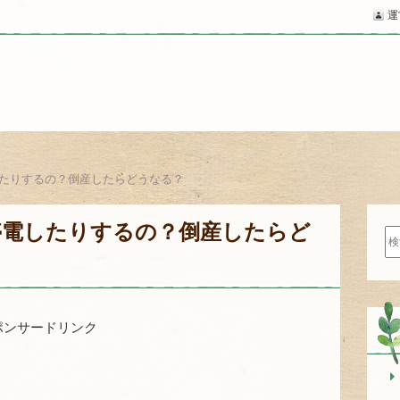
運
たりするの？倒産したらどうなる？
停電したりするの？倒産したらど
検
索:
ポンサードリンク