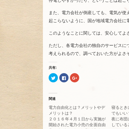
停電しやすかったり、ということは起こ
また、電力会社が倒産しても、電気が使
起こらないように、国が地域電力会社に
このようなことに関しては、安心してよ
ただし、各電力会社の独自のサービスに
考えられるので、調べておいた方がよさ
共有:
ク
Facebook
ク
リ
で
リ
ッ
共
ッ
ク
有
ク
し
す
し
て
る
て
Twitter
に
Google+
関連
で
は
で
共
ク
共
電力自由化とは？メリットやデ
寝るとき
有
リ
有
(新
ッ
(新
メリットは？
でもいい
し
ク
し
い
し
い
２０１６年４月１日から実施が
夜に布団
ウ
て
ウ
開始された電力小売の全面自由
している
ィ
く
ィ
ン
だ
ン