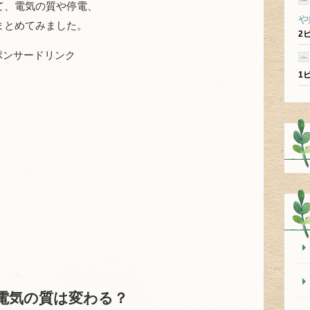
て、電気の質や停電、
や
まとめてみました。
2
ポンサードリンク
1
電気の質は変わる？