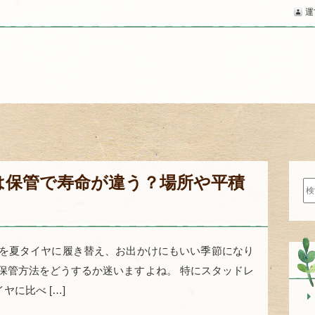
運
は保管で寿命が違う？場所や平積
検
索:
ヤを夏タイヤに履き替え、お出かけにもいい季節になり
保管方法をどうするか迷いますよね。 特にスタッドレ
に比べ […]