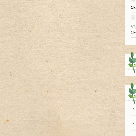
1
や
1